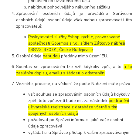
přihlášení do uživatelského účtu
nabídnutí pohodlnějšího nákupního zážitku
Zpracování osobních údajů je prováděno Správcem
osobních údajů, osobní údaje však mohou zpracovávat i tito
zpracovatelé:
Poskytovatel služby Eshop-rychle, provozované
společností Golemos s.r.o., sídlem Zátkovo nábřeží
448/73, 370 01, České Budějovice
Osobní údaje
nebudou
předány mimo území EU.
Souhlas se zpracováním lze vzít kdykoliv zpět, a to
a to
zasláním dopisu, emailu s žádostí o odstranění
.
Vezměte, prosíme, na vědomí, že podle Nařízení máte právo:
vzít souhlas se zpracováním osobních údajů kdykoliv
zpět, toto zpětvzetí bude mít za následek
odstranění
uživatelské registrace z databáze včetně s tím
spojených osobních údajů
požadovat po Správci informaci, jaké vaše osobní
údaje zpracovává
vyžádat si u Správce přístup k vašim zpracovávaným