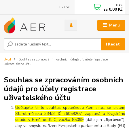
0
ks
CZK
za
0,00 Kč
Menu
Hledat
Úvod
Souhlas se zpracováním osobních údajů pro účely registrace
uživatelského účtu
Souhlas se zpracováním osobních
údajů pro účely registrace
uživatelského účtu
Udělujete tímto souhlas společnosti Aeri s.r.o., se sídlem
Starobrněnská 334/3, IČ 26059207, zapsaná u Krajského
soudu v Brně, oddíl C, vložka 85099
(dále jen
„Správce“
),
aby ve smyslu nařízení Evropského parlamentu a Rady (EU)