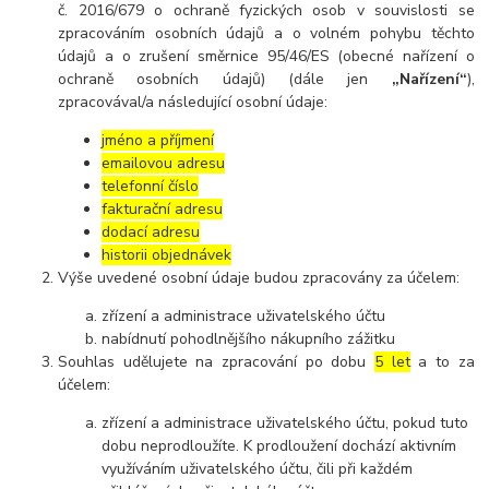
č. 2016/679 o ochraně fyzických osob v souvislosti se
zpracováním osobních údajů a o volném pohybu těchto
údajů a o zrušení směrnice 95/46/ES (obecné nařízení o
ochraně osobních údajů) (dále jen
„Nařízení“
),
zpracovával/a následující osobní údaje:
jméno a příjmení
emailovou adresu
telefonní číslo
fakturační adresu
dodací adresu
historii objednávek
Výše uvedené osobní údaje budou zpracovány za účelem:
zřízení a administrace uživatelského účtu
nabídnutí pohodlnějšího nákupního zážitku
Souhlas udělujete na zpracování po dobu
5 let
a to za
účelem:
zřízení a administrace uživatelského účtu, pokud tuto
dobu neprodloužíte. K prodloužení dochází aktivním
využíváním uživatelského účtu, čili při každém