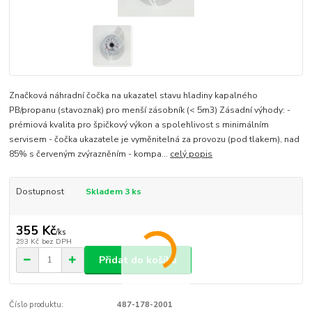
Značková náhradní čočka na ukazatel stavu hladiny kapalného
PB/propanu (stavoznak) pro menší zásobník (< 5m3) Zásadní výhody: -
prémiová kvalita pro špičkový výkon a spolehlivost s minimálním
servisem - čočka ukazatele je vyměnitelná za provozu (pod tlakem), nad
85% s červeným zvýrazněním - kompa...
celý popis
Dostupnost
Skladem 3 ks
355 Kč
/
ks
293 Kč
bez DPH
Přidat do košíku
Číslo produktu:
487-178-2001