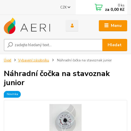
0
ks
CZK
za
0,00 Kč
Menu
Hledat
Úvod
Vybavení zásobníku
Náhradní čočka na stavoznak junior
Náhradní čočka na stavoznak
junior
Novinka